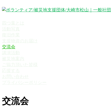
四つ葉とは
活動写真
復旧作業
支援物資のお届け
交流会
講演活動
被災地案内
ご協力頂いた皆様
応援する
お問い合わせ
プライバシーポリシー
交流会